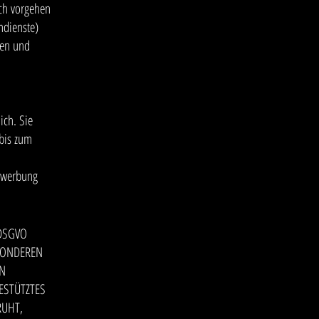
ich vorgehen
mdienste)
ten und
ich. Sie
 bis zum
ktwerbung
 DSGVO
ESONDEREN
EN
ESTÜTZTES
RUHT,