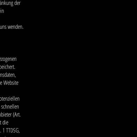
ränkung der
ein
n uns wenden.
bezogenen
peichert.
onsdaten,
ne Website
otenziellen
 schnellen
bieter (Art.
t die
s. 1 TTDSG,