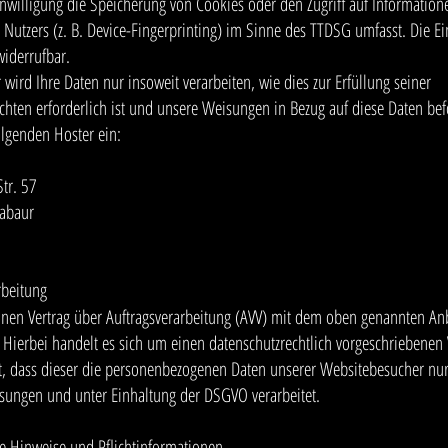
inwilligung die Speicherung von Cookies oder den Zugriff auf Information
 Nutzers (z. B. Device-Fingerprinting) im Sinne des TTDSG umfasst. Die Ei
 widerrufbar.
 wird Ihre Daten nur insoweit verarbeiten, wie dies zur Erfüllung seiner
ichten erforderlich ist und unsere Weisungen in Bezug auf diese Daten bef
olgenden Hoster ein:
Str. 57
abaur
rbeitung
nen Vertrag über Auftragsverarbeitung (AVV) mit dem oben genannten Anb
 Hierbei handelt es sich um einen datenschutzrechtlich vorgeschriebenen 
t, dass dieser die personenbezogenen Daten unserer Websitebesucher nu
sungen und unter Einhaltung der DSGVO verarbeitet.
e Hinweise und Pflicht­informationen