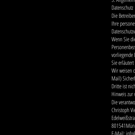
Datenschutz
Die Betreibe
Ihre persone
Datenschutzv
Wenn Sie di
Personenbezo
vorliegende 
Sie erläuter
Wir weisen d
Mail) Sicher
Dritte ist ni
Hinweis zur 
Die verantwor
Christoph Vi
Edelweißstra
801541Mün
E-Mail: info