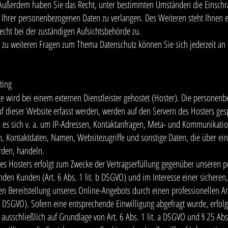
 Außerdem haben Sie das Recht, unter bestimmten Umständen die Einsch
 Ihrer personenbezogenen Daten zu verlangen. Des Weiteren steht Ihnen 
cht bei der zuständigen Aufsichtsbehörde zu.
 zu weiteren Fragen zum Thema Datenschutz können Sie sich jederzeit a
ting
e wird bei einem externen Dienstleister gehostet (Hoster). Die personen
uf dieser Website erfasst werden, werden auf den Servern des Hosters ges
 es sich v. a. um IP-Adressen, Kontaktanfragen, Meta- und Kommunikati
n, Kontaktdaten, Namen, Websitezugriffe und sonstige Daten, die über ei
rden, handeln.
des Hosters erfolgt zum Zwecke der Vertragserfüllung gegenüber unseren p
den Kunden (Art. 6 Abs. 1 lit. b DSGVO) und im Interesse einer sicheren,
ten Bereitstellung unseres Online-Angebots durch einen professionellen An
. f DSGVO). Sofern eine entsprechende Einwilligung abgefragt wurde, erfolg
 ausschließlich auf Grundlage von Art. 6 Abs. 1 lit. a DSGVO und § 25 Ab