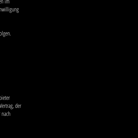
en im
nwilligung
olgen.
ieter
Vertrag, der
r nach