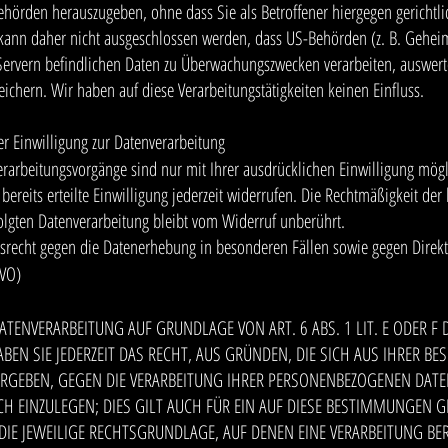
ehörden herauszugeben, ohne dass Sie als Betroffener hiergegen gerichtl
kann daher nicht ausgeschlossen werden, dass US-Behörden (z. B. Gehei
Servern befindlichen Daten zu Überwachungszwecken verarbeiten, auswer
eichern. Wir haben auf diese Verarbeitungstätigkeiten keinen Einfluss.
er Einwilligung zur Datenverarbeitung
erarbeitungsvorgänge sind nur mit Ihrer ausdrücklichen Einwilligung mögl
bereits erteilte Einwilligung jederzeit widerrufen. Die Rechtmäßigkeit der
olgten Datenverarbeitung bleibt vom Widerruf unberührt.
srecht gegen die Datenerhebung in besonderen Fällen sowie gegen Dire
GVO)
ATENVERARBEITUNG AUF GRUNDLAGE VON ART. 6 ABS. 1 LIT. E ODER F
ABEN SIE JEDERZEIT DAS RECHT, AUS GRÜNDEN, DIE SICH AUS IHRER B
ERGEBEN, GEGEN DIE VERARBEITUNG IHRER PERSONENBEZOGENEN DAT
H EINZULEGEN; DIES GILT AUCH FÜR EIN AUF DIESE BESTIMMUNGEN G
 DIE JEWEILIGE RECHTSGRUNDLAGE, AUF DENEN EINE VERARBEITUNG BE