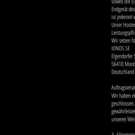
soweit die E
Endgerät des
ist jederzeit
Unser Hoster
Leistungspfl
Wir setzen f
IONOS SE
Elgendorfer 
56410 Mont
Deutschland
Auftragsvera
Wir haben ei
geschlossen.
gewährleiste
unseren Wei
3. Allgemein