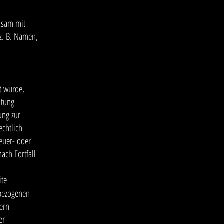
insam mit
z. B. Namen,
t wurde,
itung
ung zur
echtlich
euer- oder
ach Fortfall
ite
nbezogenen
fern
er