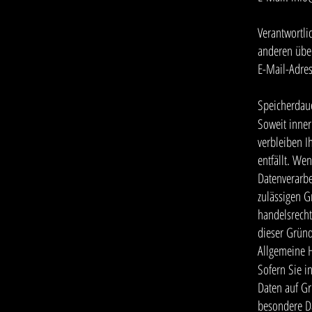
Verantwortli
anderen über
E-Mail-Adres
Speicherdau
Soweit inner
verbleiben I
entfällt. We
Datenverarbe
zulässigen G
handelsrecht
dieser Gründ
Allgemeine H
Sofern Sie i
Daten auf Gr
besondere Da