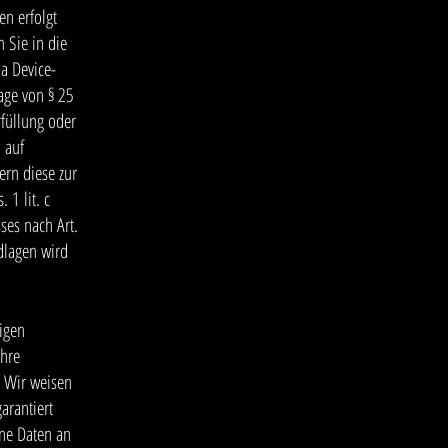
en erfolgt
 Sie in die
ia Device-
lage von § 25
rfüllung oder
 auf
ern diese zur
 1 lit. c
ses nach Art.
ndlagen wird
igen
Ihre
. Wir weisen
arantiert
ne Daten an