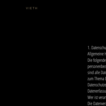
V I E T H
1. Datenschu
Allgemeine 
Die folgende
personenbez
sind alle Da
zum Thema D
Datenschutze
Datenerfassu
Wer ist vera
Die Datenver