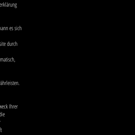
erklärung
kann es sich
ite durch
omatisch,
ährleisten.
weck Ihrer
die
r
t